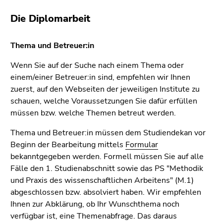
bestätigen
Sie diesen
Die Diplomarbeit
Link.
Thema und Betreuer:in
Beginn
Zum
des
Inhalt
Wenn Sie auf der Suche nach einem Thema oder
Seitenbereichs:
(Zugriffstaste
einem/einer Betreuer:in sind, empfehlen wir Ihnen
Seitenbereiche:
1)
zuerst, auf den Webseiten der jeweiligen Institute zu
Zur
schauen, welche Voraussetzungen Sie dafür erfüllen
Positionsanzeige
müssen bzw. welche Themen betreut werden.
(Zugriffstaste
2)
Thema und Betreuer:in müssen dem Studiendekan vor
Zur
Beginn der Bearbeitung mittels
Formular
Hauptnavigation
bekanntgegeben werden. Formell müssen Sie auf alle
(Zugriffstaste
Fälle den 1. Studienabschnitt sowie das PS "Methodik
3)
und Praxis des wissenschaftlichen Arbeitens" (M.1)
Zur
abgeschlossen bzw. absolviert haben. Wir empfehlen
Unternavigation
Ihnen zur Abklärung, ob Ihr Wunschthema noch
(Zugriffstaste
verfügbar ist, eine Themenabfrage. Das daraus