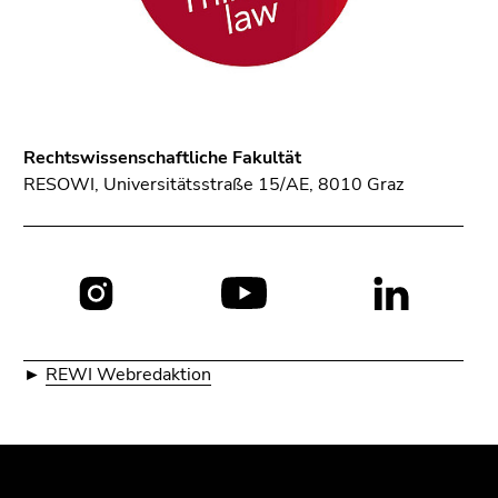
Rechtswissenschaftliche Fakultät
RESOWI, Universitätsstraße 15/AE, 8010 Graz
Social
Media:
►
REWI Webredaktion
Beginn
Ende
Ende
des
dieses
dieses