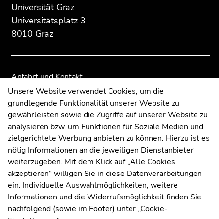
Seitenbereichs:
Seitenbereichs.
Seitenbereichs.
Universität Graz
Zusatzinformationen:
Zur
Zur
Universitätsplatz 3
Übersicht
Übersicht
8010 Graz
der
der
Seitenbereiche
Seitenbereiche
Anfahrt und Kontakt
Kommunikation und Öffentlichkeitsarbeit
Unsere Website verwendet Cookies, um die
grundlegende Funktionalität unserer Website zu
Moodle
gewährleisten sowie die Zugriffe auf unserer Website zu
UNIGRAZonline
analysieren bzw. um Funktionen für Soziale Medien und
Impressum
zielgerichtete Werbung anbieten zu können. Hierzu ist es
Datenschutzerklärung
nötig Informationen an die jeweiligen Dienstanbieter
Cookie-Einstellungen
weiterzugeben. Mit dem Klick auf „Alle Cookies
Barrierefreiheitserklärung
akzeptieren“ willigen Sie in diese Datenverarbeitungen
ein. Individuelle Auswahlmöglichkeiten, weitere
Informationen und die Widerrufsmöglichkeit finden Sie
nachfolgend (sowie im Footer) unter „Cookie-
Wetterstation
Uni Graz