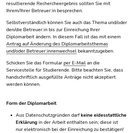
4)
resultierende Rechercheergebnis sollten Sie mit
Zu
Ihrem/Ihrer Betreuer:in besprechen.
den
Selbstverständlich können Sie auch das Thema und/oder
Zusatzinformationen
den/die Betreuer:in bis zur Einreichung Ihrer
(Zugriffstaste
Diplomarbeit ändern. In diesem Fall ist das mit einem
5)
Antrag auf Änderung des Diplomarbeitsthemas
Zu
und/oder Betreuer:innenwechsel
bekanntzugeben.
den
Seiteneinstellungen
Schicken Sie das Formular
per E-Mail
an die
(Benutzer/Sprache)
Servicestelle für Studierende. Bitte beachten Sie, dass
(Zugriffstaste
handschriftlich ausgefüllte Anträge nicht akzeptiert
8)
werden können.
Zur
Suche
(Zugriffstaste
Form der Diplomarbeit
9)
Aus Datenschutzgründen darf
keine eidesstattliche
Ende
Erklärung
in der Arbeit enthalten sein; diese ist
dieses
nur elektronisch bei der Einreichung zu bestätigen!