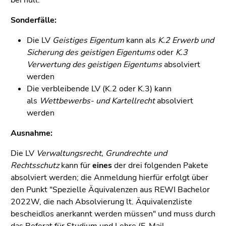
Seitenbereichs.
Zur
Sonderfälle:
Übersicht
der
Die LV
Geistiges Eigentum
kann als
K.2 Erwerb und
Seitenbereiche
Sicherung des geistigen Eigentums
oder
K.3
Verwertung des geistigen Eigentums
absolviert
werden
Die verbleibende LV (K.2 oder K.3) kann
als
Wettbewerbs- und Kartellrecht
absolviert
werden
Ausnahme:
Die LV
Verwaltungsrecht, Grundrechte und
Rechtsschutz
kann für
eines
der drei folgenden Pakete
absolviert werden; die Anmeldung hierfür erfolgt über
den Punkt "Spezielle Äquivalenzen aus REWI Bachelor
2022W, die nach Absolvierung lt. Äquivalenzliste
bescheidlos anerkannt werden müssen" und muss durch
das Referat für Studium und Lehre (E-Mail