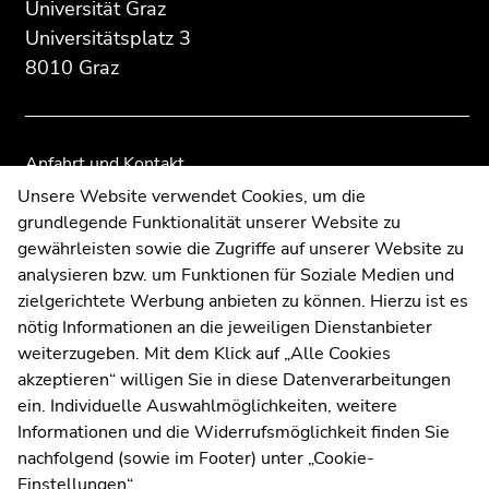
des
dieses
dieses
Universität Graz
Seitenbereichs:
Seitenbereichs.
Seitenbereichs.
Universitätsplatz 3
Zusatzinformationen:
Zur
Zur
8010 Graz
Übersicht
Übersicht
der
der
Seitenbereiche
Seitenbereiche
Anfahrt und Kontakt
Kommunikation und Öffentlichkeitsarbeit
Unsere Website verwendet Cookies, um die
grundlegende Funktionalität unserer Website zu
Moodle
gewährleisten sowie die Zugriffe auf unserer Website zu
UNIGRAZonline
analysieren bzw. um Funktionen für Soziale Medien und
Impressum
zielgerichtete Werbung anbieten zu können. Hierzu ist es
Datenschutzerklärung
nötig Informationen an die jeweiligen Dienstanbieter
Cookie-Einstellungen
weiterzugeben. Mit dem Klick auf „Alle Cookies
Barrierefreiheitserklärung
akzeptieren“ willigen Sie in diese Datenverarbeitungen
ein. Individuelle Auswahlmöglichkeiten, weitere
Informationen und die Widerrufsmöglichkeit finden Sie
nachfolgend (sowie im Footer) unter „Cookie-
Wetterstation
Uni Graz
Einstellungen“.