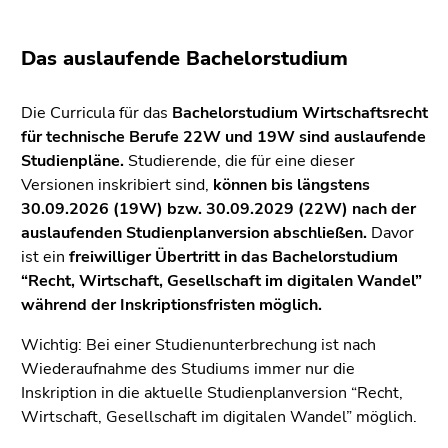
bestätigen
Sie diesen
Link.
Das auslaufende Bachelorstudium
Beginn
Zum
Die Curricula für das
Bachelorstudium Wirtschaftsrecht
des
Inhalt
für technische Berufe 22W und 19W sind auslaufende
Seitenbereichs:
(Zugriffstaste
Studienpläne.
Studierende, die für eine dieser
Seitenbereiche:
1)
Versionen inskribiert sind,
können bis längstens
Zur
30.09.2026 (19W) bzw. 30.09.2029 (22W) nach der
Positionsanzeige
auslaufenden Studienplanversion abschließen.
Davor
(Zugriffstaste
ist ein
freiwilliger Übertritt in das Bachelorstudium
2)
“Recht, Wirtschaft, Gesellschaft im digitalen Wandel”
Zur
während der Inskriptionsfristen möglich.
Hauptnavigation
(Zugriffstaste
Wichtig: Bei einer Studienunterbrechung ist nach
3)
Wiederaufnahme des Studiums immer nur die
Zur
Inskription in die aktuelle Studienplanversion “Recht,
Unternavigation
Wirtschaft, Gesellschaft im digitalen Wandel” möglich.
(Zugriffstaste