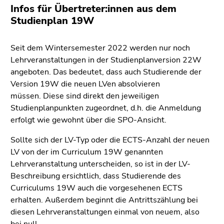
4)
Infos für Übertreter:innen aus dem
Zu
Studienplan 19W
den
Zusatzinformationen
Seit dem Wintersemester 2022 werden nur noch
(Zugriffstaste
Lehrveranstaltungen in der Studienplanversion 22W
5)
angeboten. Das bedeutet, dass auch Studierende der
Zu
Version 19W die neuen LVen absolvieren
den
müssen. Diese sind direkt den jeweiligen
Seiteneinstellungen
Studienplanpunkten zugeordnet, d.h. die Anmeldung
(Benutzer/Sprache)
erfolgt wie gewohnt über die SPO-Ansicht.
(Zugriffstaste
8)
Sollte sich der LV-Typ oder die ECTS-Anzahl der neuen
Zur
LV von der im Curriculum 19W genannten
Suche
Lehrveranstaltung unterscheiden, so ist in der LV-
(Zugriffstaste
Beschreibung ersichtlich, dass Studierende des
9)
Curriculums 19W auch die vorgesehenen ECTS
erhalten. Außerdem beginnt die Antrittszählung bei
Ende
diesen Lehrveranstaltungen einmal von neuem, also
dieses
bei null.