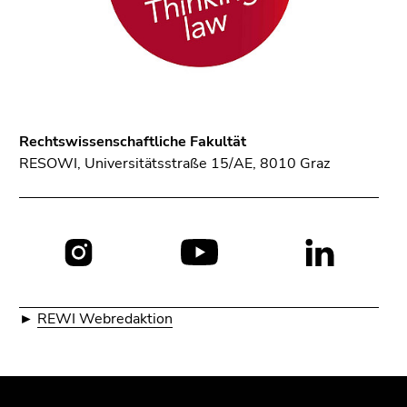
Rechtswissenschaftliche Fakultät
RESOWI, Universitätsstraße 15/AE, 8010 Graz
Social
Media:
►
REWI Webredaktion
Beginn
Ende
Ende