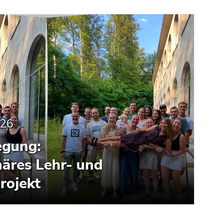
026
egung:
inäres Lehr- und
rojekt