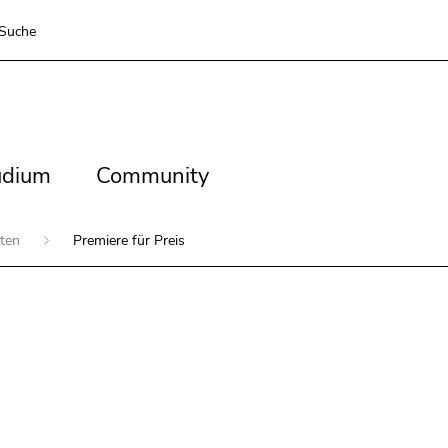
Suche
dium
Community
udium
Community
iten
Premiere für Preis