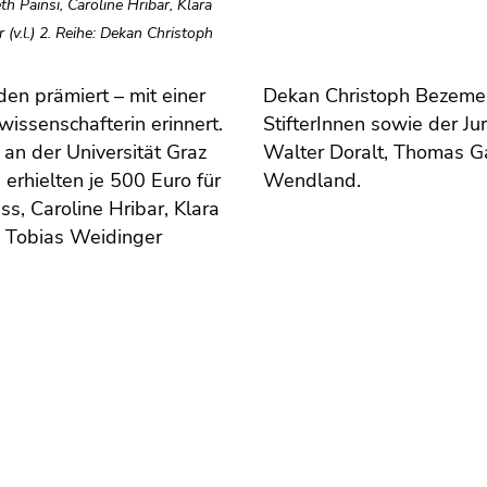
th Painsi, Caroline Hribar, Klara
v.l.) 2. Reihe: Dekan Christoph
en prämiert – mit einer
Dekan Christoph Bezemek 
issenschafterin erinnert.
StifterInnen sowie der J
an der Universität Graz
Walter Doralt, Thomas Ga
erhielten je 500 Euro für
Wendland.
s, Caroline Hribar, Klara
d Tobias Weidinger