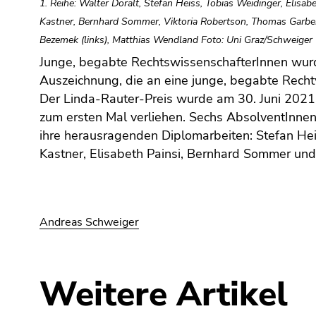
1. Reihe: Walter Doralt, Stefan Heiss, Tobias Weidinger, Elisabe
(Zugriffstaste
5)
Kastner, Bernhard Sommer, Viktoria Robertson, Thomas Garber (
Zu
Bezemek (links), Matthias Wendland Foto: Uni Graz/Schweiger
den
Junge, begabte RechtswissenschafterInnen wurd
Seiteneinstellungen
Auszeichnung, die an eine junge, begabte Rechtw
(Benutzer/Sprache)
Der Linda-Rauter-Preis wurde am 30. Juni 2021 
(Zugriffstaste
zum ersten Mal verliehen. Sechs AbsolventInnen 
8)
ihre herausragenden Diplomarbeiten: Stefan Heis
Zur
Kastner, Elisabeth Painsi, Bernhard Sommer un
Suche
(Zugriffstaste
9)
Ende
Andreas Schweiger
dieses
Seitenbereichs.
Zur
Weitere Artikel
Übersicht
der