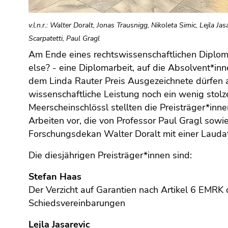
(Zugriffstaste
5)
v.l.n.r.: Walter Doralt, Jonas Trausnigg, Nikoleta Simic, Lejla Ja
Zu
Scarpatetti, Paul Gragl
den
Seiteneinstellungen
Am Ende eines rechtswissenschaftlichen Diplom
(Benutzer/Sprache)
else? - eine Diplomarbeit, auf die Absolvent*inne
(Zugriffstaste
dem Linda Rauter Preis Ausgezeichnete dürfen 
8)
wissenschaftliche Leistung noch ein wenig stolze
Zur
Meerscheinschlössl stellten die Preisträger*inn
Suche
Arbeiten vor, die von Professor Paul Gragl sowi
(Zugriffstaste
Forschungsdekan Walter Doralt mit einer Lauda
9)
Die diesjährigen Preisträger*innen sind:
Ende
dieses
Stefan Haas
Seitenbereichs.
Der Verzicht auf Garantien nach Artikel 6 EMRK 
Zur
Schiedsvereinbarungen
Übersicht
der
Lejla Jasarevic