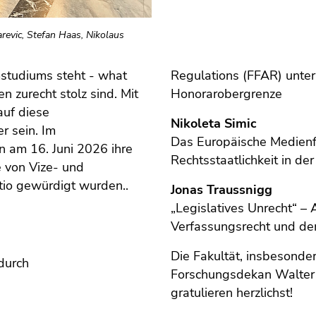
sarevic, Stefan Haas, Nikolaus
studiums steht - what
Regulations (FFAR) unter
n zurecht stolz sind. Mit
Honorarobergrenze
auf diese
Nikoleta Simic
r sein. Im
Das Europäische Medienfr
en am 16. Juni 2026 ihre
Rechtsstaatlichkeit in de
e von Vize- und
tio gewürdigt wurden..
Jonas Traussnigg
„Legislatives Unrecht“ –
Verfassungsrecht und de
Die Fakultät, insbesonde
durch
Forschungsdekan Walter 
gratulieren herzlichst!