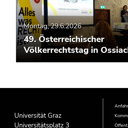
Montag, 29.6.2026
49. Österreichischer
Völkerrechtstag in Ossia
Beginn
Ende
Ende
des
dieses
dieses
Seitenbereichs:
Seitenbereichs.
Seitenbereichs.
Anfahr
Zusatzinformationen:
Zur
Zur
Universität Graz
Kommu
Übersicht
Übersicht
Universitätsplatz 3
Öffent
der
der