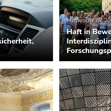
Mittwoch, 1.7.2
Haft in Bew
icherheit,
Interdiszipl
Forschungsp