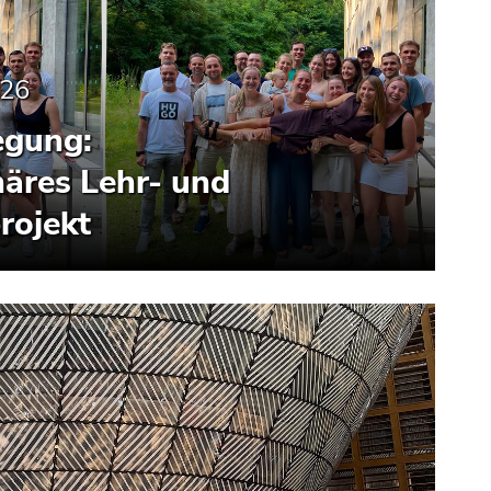
026
egung:
inäres Lehr- und
rojekt