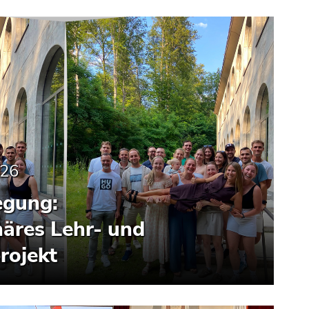
026
egung:
inäres Lehr- und
rojekt