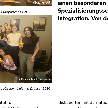
einen besonderen
©Paul Gragl
Spezialisierungss
m Europäischen Rat
Integration. Von d
©Ksenia Radchenkova
uropäischen Union in Brüssel 2026
tut für
diskutierten mit den Stud