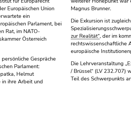
titut für Europarecht
weiterer Höhepunkt war 
der Europäischen Union
Magnus Brunner.
rwartete ein
Die Exkursion ist zuglei
opäischen Parlament, bei
Spezialisierungsschwerpu
en Rat, im NATO-
zur Realität“
, der im kom
tskammer Österreich
rechtswissenschaftliche A
europäische Institutionen
h persönliche Gespräche
Die Lehrveranstaltung „E
schen Parlament:
/ Brüssel“ (LV 232.707)
opatka, Helmut
Teil des Schwerpunkts a
in ihre Arbeit und