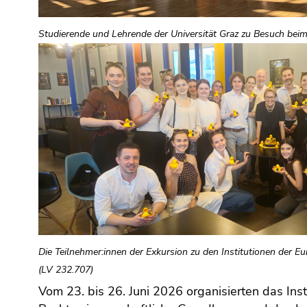
(Zugriffstaste
5)
Studierende und Lehrende der Universität Graz zu Besuch bei
Zu
den
Seiteneinstellungen
(Benutzer/Sprache)
(Zugriffstaste
8)
Zur
Suche
(Zugriffstaste
9)
Ende
dieses
Seitenbereichs.
Die Teilnehmer:innen der Exkursion zu den Institutionen der E
Zur
(LV 232.707)
Übersicht
Vom 23. bis 26. Juni 2026 organisierten das Insti
der