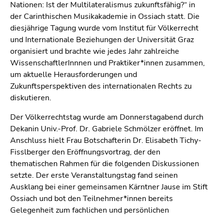
(Zugriffstaste
Nationen: Ist der Multilateralismus zukunftsfähig?“ in
5)
der Carinthischen Musikakademie in Ossiach statt. Die
Zu
diesjährige Tagung wurde vom Institut für Völkerrecht
den
und Internationale Beziehungen der Universität Graz
Seiteneinstellungen
organisiert und brachte wie jedes Jahr zahlreiche
(Benutzer/Sprache)
WissenschaftlerInnnen und Praktiker*innen zusammen,
(Zugriffstaste
um aktuelle Herausforderungen und
8)
Zukunftsperspektiven des internationalen Rechts zu
Zur
diskutieren.
Suche
Der Völkerrechtstag wurde am Donnerstagabend durch
(Zugriffstaste
Dekanin Univ.-Prof. Dr. Gabriele Schmölzer eröffnet. Im
9)
Anschluss hielt Frau Botschafterin Dr. Elisabeth Tichy-
Ende
Fisslberger den Eröffnungsvortrag, der den
dieses
thematischen Rahmen für die folgenden Diskussionen
Seitenbereichs.
setzte. Der erste Veranstaltungstag fand seinen
Zur
Ausklang bei einer gemeinsamen Kärntner Jause im Stift
Übersicht
Ossiach und bot den Teilnehmer*innen bereits
der
Gelegenheit zum fachlichen und persönlichen