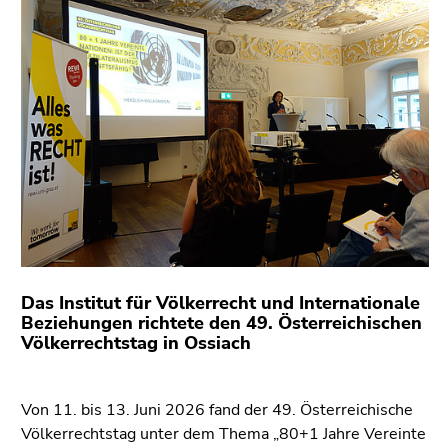
bestätigen
Sie diesen
Link.
Beginn
Zum
des
Inhalt
Seitenbereichs:
(Zugriffstaste
Seitenbereiche:
1)
Zur
Positionsanzeige
(Zugriffstaste
2)
Zur
Das Institut für Völkerrecht und Internationale
Hauptnavigation
Beziehungen richtete den 49. Österreichischen
(Zugriffstaste
Völkerrechtstag in Ossiach
3)
Zu
den
Von 11. bis 13. Juni 2026 fand der 49. Österreichische
Zusatzinformationen
Völkerrechtstag unter dem Thema „80+1 Jahre Vereinte