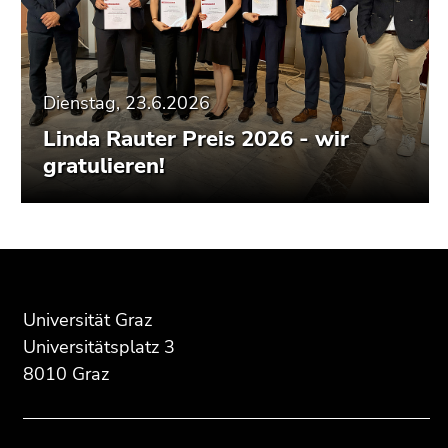
Dienstag, 23.6.2026
Linda Rauter Preis 2026 - wir
gratulieren!
Beginn
Ende
Ende
des
dieses
dieses
Seitenbereichs:
Seitenbereichs.
Seitenbereichs.
Universität Graz
Zusatzinformationen:
Zur
Zur
Universitätsplatz 3
Übersicht
Übersicht
8010 Graz
der
der
Seitenbereiche
Seitenbereiche