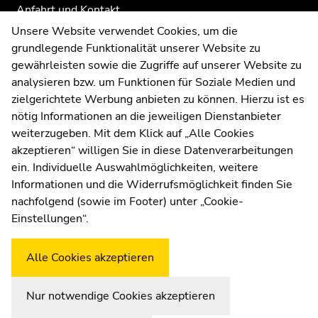
Anfahrt und Kontakt
Kommunikation und Öffentlichkeitsarbeit
Unsere Website verwendet Cookies, um die
grundlegende Funktionalität unserer Website zu
Moodle
gewährleisten sowie die Zugriffe auf unserer Website zu
UNIGRAZonline
analysieren bzw. um Funktionen für Soziale Medien und
Impressum
zielgerichtete Werbung anbieten zu können. Hierzu ist es
Datenschutzerklärung
nötig Informationen an die jeweiligen Dienstanbieter
Cookie-Einstellungen
weiterzugeben. Mit dem Klick auf „Alle Cookies
Barrierefreiheitserklärung
akzeptieren“ willigen Sie in diese Datenverarbeitungen
ein. Individuelle Auswahlmöglichkeiten, weitere
Informationen und die Widerrufsmöglichkeit finden Sie
nachfolgend (sowie im Footer) unter „Cookie-
Wetterstation
Uni Graz
Einstellungen“.
Alle Cookies akzeptieren
Nur notwendige Cookies akzeptieren