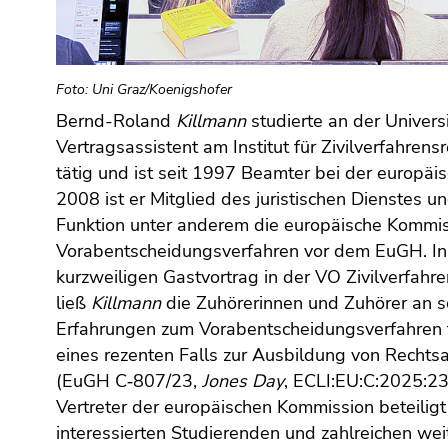
Go
to
additional
information
Foto: Uni Graz/Koenigshofer
(Accesskey
Bernd-Roland
Killmann
studierte an der Universi
5)
Vertragsassistent am Institut für Zivilverfahrens
Go
tätig und ist seit 1997 Beamter bei der europäi
to
2008 ist er Mitglied des juristischen Dienstes und
page
settings
Funktion unter anderem die europäische Kommis
(user/language)
Vorabentscheidungsverfahren vor dem EuGH. In
(Accesskey
kurzweiligen Gastvortrag in der VO Zivilverfahr
8)
ließ
Killmann
die Zuhörerinnen und Zuhörer an s
Go
Erfahrungen zum Vorabentscheidungsverfahren t
to
eines rezenten Falls zur Ausbildung von Rechts
search
(EuGH C‑807/23,
Jones Day
, ECLI:EU:C:2025:23
(Accesskey
Vertreter der europäischen Kommission beteiligt 
9)
interessierten Studierenden und zahlreichen wei