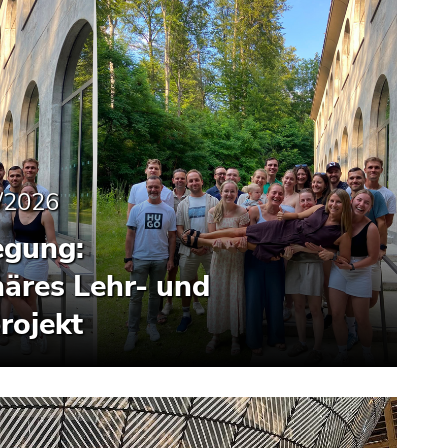
/2026
egung:
inäres Lehr- und
rojekt