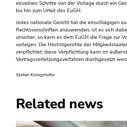
End
einzelnen Schritte von der Vorlage durch ein Ger
of
bis hin zum Urteil des EuGH.
this
page
Jedes nationale Gericht hat die einschlägigen e
section.
Rechtsvorschriften anzuwenden; ist es sich dab
Go
unsicher, so kann es dem EuGH die Frage zur V
to
vorlegen. Die Höchstgerichte der Mitgliedstaate
overview
verpflichtet; diese Verpflichtung kann im äußerst
of
Vertragsverletzungsverfahren durchgesetzt we
page
sections
Stefan Königshofer
Related news