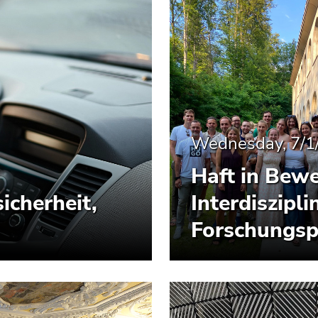
Wednesday, 7/1
Haft in Bew
icherheit,
Interdiszipl
Forschungsp