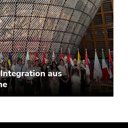
6
Integration aus
he