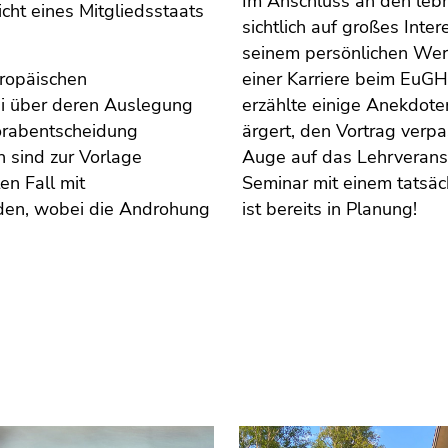
Im Anschluss an den lebh
icht eines Mitgliedsstaats
sichtlich auf großes Inte
seinem persönlichen Werd
uropäischen
einer Karriere beim EuG
ei über deren Auslegung
erzählte einige Anekdoten
orabentscheidung
ärgert, den Vortrag verpa
n sind zur Vorlage
Auge auf das Lehrveranst
en Fall mit
Seminar mit einem tatsä
rden, wobei die Androhung
ist bereits in Planung!