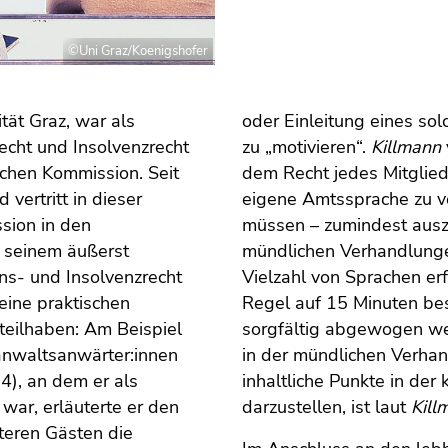
©Uni Graz/Koenigshofer
tät Graz, war als
oder Einleitung eines sol
recht und Insolvenzrecht
zu „motivieren“.
Killmann
schen Kommission. Seit
dem Recht jedes Mitglieds
 vertritt in dieser
eigene Amtssprache zu v
sion in den
müssen – zumindest ausz
 seinem äußerst
mündlichen Verhandlungen
ens- und Insolvenzrecht
Vielzahl von Sprachen erf
eine praktischen
Regel auf 15 Minuten bes
eilhaben: Am Beispiel
sorgfältig abgewogen w
anwaltsanwärter:innen
in der mündlichen Verha
4), an dem er als
inhaltliche Punkte in der 
war, erläuterte er den
darzustellen, ist laut
Kill
teren Gästen die