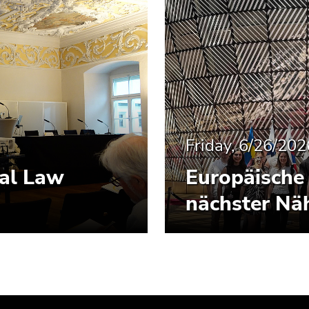
Friday, 6/26/202
nal Law
Europäische 
nächster Nä