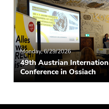
Monday, 6/29/2026
49th Austrian Internatio
Conference in Ossiach
Begin
End
End