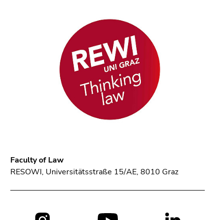
Go
to
search
(Accesskey
9)
End
of
this
page
section.
Go
to
overview
Faculty of Law
of
RESOWI, Universitätsstraße 15/AE, 8010 Graz
page
sections