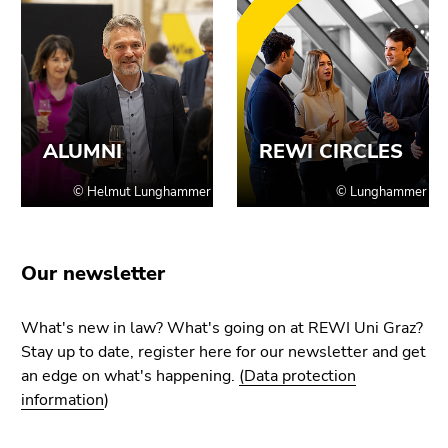
Go
to
sub
navigation
(Accesskey
4)
Go
to
additional
information
(Accesskey
Our newsletter
5)
Go
to
What's new in law? What's going on at REWI Uni Graz?
page
Stay up to date, register here for our newsletter and get
settings
an edge on what's happening.
(Data protection
(user/language)
information
)
(Accesskey
8)