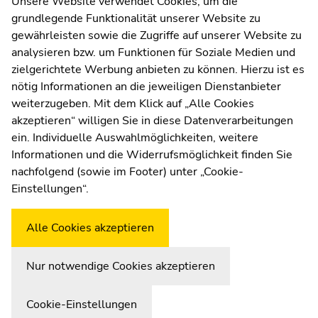
Unsere Website verwendet Cookies, um die
grundlegende Funktionalität unserer Website zu
Web Editors
gewährleisten sowie die Zugriffe auf unserer Website zu
Moodle
analysieren bzw. um Funktionen für Soziale Medien und
UNIGRAZonline
zielgerichtete Werbung anbieten zu können. Hierzu ist es
Imprint
nötig Informationen an die jeweiligen Dienstanbieter
Data Protection Declaration
weiterzugeben. Mit dem Klick auf „Alle Cookies
Accessibility Declaration
akzeptieren“ willigen Sie in diese Datenverarbeitungen
ein. Individuelle Auswahlmöglichkeiten, weitere
Informationen und die Widerrufsmöglichkeit finden Sie
nachfolgend (sowie im Footer) unter „Cookie-
Weatherstation
Uni Graz
Einstellungen“.
Alle Cookies akzeptieren
Nur notwendige Cookies akzeptieren
Cookie-Einstellungen