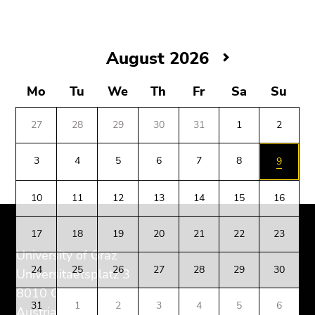
August
August 2026
2026
Mo
Tu
We
Th
Fr
Sa
Su
27
28
29
30
31
1
2
3
4
5
6
7
8
9
Begin
End
End
10
11
12
13
14
15
16
of
of
of
page
this
this
17
18
19
20
21
22
23
section:
page
page
University of Graz
Additional
section.
section.
24
25
26
27
28
29
30
information:
Go
Go
Universitaetsplatz 3
to
to
8010 Graz
31
1
2
3
4
5
6
overview
overview
Austria