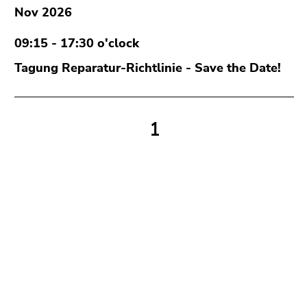
End
Nov 2026
of
this
09:15 - 17:30 o'clock
page
Tagung Reparatur-Richtlinie - Save the Date!
section.
Go
to
overview
1
of
page
sections