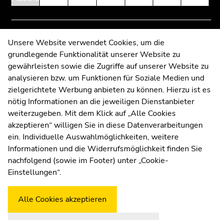
of
of
page
page
sections
sections
Contact
Unsere Website verwendet Cookies, um die
grundlegende Funktionalität unserer Website zu
Web Editors
gewährleisten sowie die Zugriffe auf unserer Website zu
Moodle
analysieren bzw. um Funktionen für Soziale Medien und
UNIGRAZonline
zielgerichtete Werbung anbieten zu können. Hierzu ist es
Imprint
nötig Informationen an die jeweiligen Dienstanbieter
Data Protection Declaration
weiterzugeben. Mit dem Klick auf „Alle Cookies
Accessibility Declaration
akzeptieren“ willigen Sie in diese Datenverarbeitungen
ein. Individuelle Auswahlmöglichkeiten, weitere
Informationen und die Widerrufsmöglichkeit finden Sie
nachfolgend (sowie im Footer) unter „Cookie-
Weatherstation
Uni Graz
Einstellungen“.
Alle Cookies akzeptieren