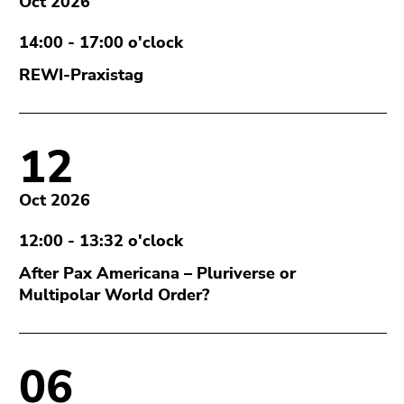
Oct 2026
Go
to
14:00 - 17:00 o'clock
additional
information
REWI-Praxistag
(Accesskey
5)
Go
12
to
page
Oct 2026
settings
(user/language)
12:00 - 13:32 o'clock
(Accesskey
8)
After Pax Americana – Pluriverse or
Go
Multipolar World Order?
to
search
(Accesskey
06
9)