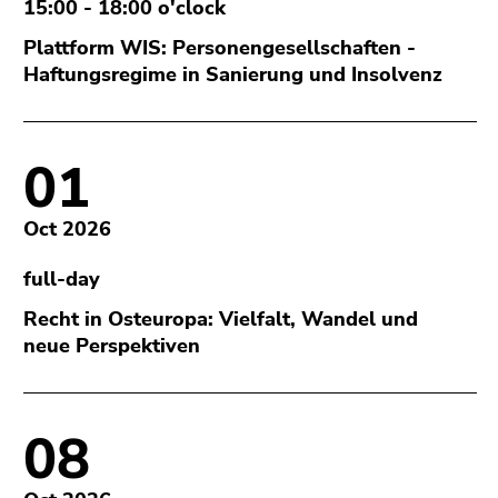
page
link.
15:00 - 18:00 o'clock
sections
Plattform WIS: Personengesellschaften -
Begin
Go
Haftungsregime in Sanierung und Insolvenz
of
to
page
contents
section:
(Accesskey
Page
1)
01
sections:
Go
to
Oct 2026
position
marker
full-day
(Accesskey
Recht in Osteuropa: Vielfalt, Wandel und
2)
neue Perspektiven
Go
to
main
navigation
08
(Accesskey
3)