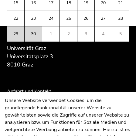
(Zugriffstaste
15
16
17
18
19
20
21
Übersicht
Übersicht
5)
der
der
Zu
22
23
24
25
26
27
28
Seitenbereiche
Seitenbereiche
den
Seiteneinstellungen
29
30
1
2
3
4
5
(Benutzer/Sprache)
(Zugriffstaste
Universität Graz
8)
Universitätsplatz 3
Zur
8010 Graz
Suche
(Zugriffstaste
9)
Anfahrt und Kontakt
Ende
Kommunikation und Öffentlichkeitsarbeit
Unsere Website verwendet Cookies, um die
dieses
grundlegende Funktionalität unserer Website zu
Moodle
Seitenbereichs.
gewährleisten sowie die Zugriffe auf unserer Website zu
Zur
UNIGRAZonline
analysieren bzw. um Funktionen für Soziale Medien und
Übersicht
Impressum
zielgerichtete Werbung anbieten zu können. Hierzu ist es
der
Datenschutzerklärung