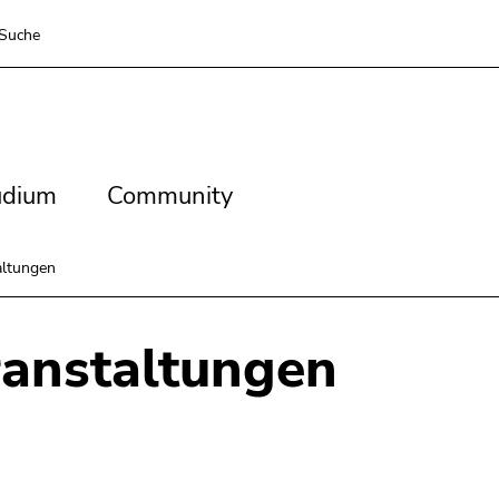
Suche
dium
Community
udium
Community
altungen
anstaltungen